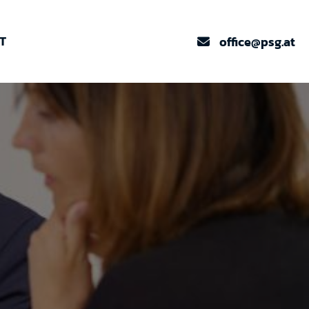
T
office@psg.at
