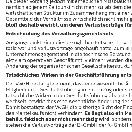
Da dieser Vorgang jedoch mit erheblichen Missbrauchsr
nämlich ab jenem Zeitpunkt nicht mehr zu, ab dem die 
wirtschaftlichen Struktur im Zusammenhang mit einer 
Gesamtbild der Verhältnisse wirtschaftlich nicht mehr 
bloß deshalb erwirbt, um deren Verlustvorträge fü
Entscheidung des Verwaltungsgerichtshofs
Ausgangspunkt einer diesbezüglichen Entscheidung de
tätig war und Verlustvorträge angehäuft hatte. Zum 3
Unternehmensgegenstand in die technische Beratung. Di
aktiv am operativen Geschäft mit, vielmehr wurden di
Änderung der organisatorischen Gesellschafterstruktur
Tatsächliches Wirken in der Geschäftsführung ent
Der VwGH bestätigte erneut, dass eine wesentliche Änd
Mitglieder der Geschäftsführung in einem Zug oder suk
tatsächliche Wirken in der Geschäftsführung abzustell
wechselt, bewirkt dies eine wesentliche Änderung der o
Damit bestätigte der VwGH die bisherige Sicht der Fi
des Mantelkaufs nicht verhindern.
Es liegt also ein M
behält, faktisch aber nicht mehr tätig wird
, sondern
stehen die Verlustvorträge der B-GmbH der X-GmbH ni