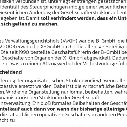
isiken verbunden ist, unterliegt er strengen gesetzliche
Identität des Steuerpflichtigen infolge einer wesentlich
wesentlichen Änderung der Gesellschafterstruktur auf en
gegeben ist. Damit s
oll verhindert werden, dass ein Un
r sich geltend zu machen
.
s Verwaltungsgerichtshofs (VwGH) war die B-GmbH, die b
1.12.2003 erwarb die X-GmbH um € 1 die alleinige Beteili
e seit 1990 bestellte Geschäftsführerin der B-GmbH behi
e Geschäfte von Organen der X-GmbH abgewickelt. Dadurc
 ein, was zu einem Abzugsverbot der Verlustvorträge führ
scheidend
erung der organisatorischen Struktur vorliegt, wenn all
zessive ersetzt werden. Dabei ist die wirtschaftliche B
en. Wird eine Organstellung nur formal beibehalten, währ
rganisatorischen Struktur in der Gesellschaft.
nanzverwaltung. Ein bloß formales Beibehalten der Gesch
antelkauf auch dann vor, wenn der bisherige alleinige
 die tatsächlichen operativen Geschäfte von anderen Per
cht zu.