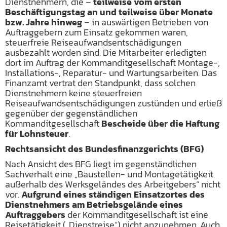
Dienstnehmern, die –
teilweise vom ersten
Beschäftigungstag an und teilweise über Monate
bzw. Jahre hinweg
– in auswärtigen Betrieben von
Auftraggebern zum Einsatz gekommen waren,
steuerfreie Reiseaufwandsentschädigungen
ausbezahlt worden sind. Die Mitarbeiter erledigten
dort im Auftrag der Kommanditgesellschaft Montage-,
Installations-, Reparatur- und Wartungsarbeiten. Das
Finanzamt vertrat den Standpunkt, dass solchen
Dienstnehmern keine steuerfreien
Reiseaufwandsentschädigungen zustünden und erließ
gegenüber der gegenständlichen
Kommanditgesellschaft
Bescheide über die Haftung
für Lohnsteuer
.
Rechtsansicht des Bundesfinanzgerichts (BFG)
Nach Ansicht des BFG liegt im gegenständlichen
Sachverhalt eine „Baustellen- und Montagetätigkeit
außerhalb des Werksgeländes des Arbeitgebers“ nicht
vor.
Aufgrund eines ständigen Einsatzortes des
Dienstnehmers am Betriebsgelände eines
Auftraggebers
der Kommanditgesellschaft ist eine
Reisetätigkeit („Dienstreise“) nicht anzunehmen. Auch