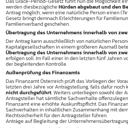
Das Grace-Period-Gesetz führt nun die Möglichkeit e
werden diesbezügliche
Hürden abgebaut und den Bet
Antrag möglich, wenn eine natürliche Person einen (T
Gesetz bringt demnach Erleichterungen für Familien
Familienverband geschehen.
Übertragung des Unternehmens innerhalb von zwe
Der Antrag kann ausschließlich von natürlichen Perso
Kapitalgesellschaften in einem größeren Ausmaß beteil
Übertragung des Unternehmens innerhalb von zwei
erfolgen soll. Im Fall einer in den letzten fünf Jahre
der begleitenden Kontrolle.
Außenprüfung des Finanzamts
Das Finanzamt Österreich prüft das Vorliegen der Vo
letzten drei Jahre vor Antragstellung, falls dafür noc
nicht durchgeführt
. Weiters unterliegen sowohl der 
Antragsteller hat sämtliche Sachverhalte offenzulegen, 
Finanzamt eine erhöhte Auskunftspflicht. Das Finanzamt 
Sachverhalten in inhaltlichen Zusammenhang mit dem z
Rechtssicherheit für den Antragsteller führen.
Anträge auf Begleitung der Unternehmensübertragung kö