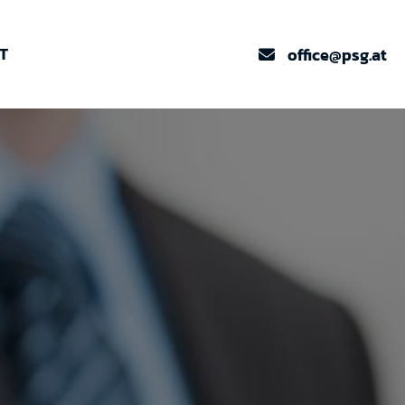
T
office@psg.at
