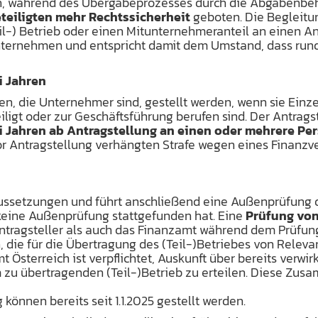
in, während des Übergabeprozesses durch die Abgabenbeh
eiligten mehr Rechtssicherheit
geboten. Die Begleitu
eil-) Betrieb oder einen Mitunternehmeranteil an einen 
unternehmen und entspricht damit dem Umstand, dass ru
i Jahren
nen, die Unternehmer sind, gestellt werden, wenn sie Ei
igt oder zur Geschäftsführung berufen sind. Der Antragste
 Jahren ab Antragstellung an einen oder mehrere Pe
n vor Antragstellung verhängten Strafe wegen eines Finan
raussetzungen und führt anschließend eine Außenprüfung 
h keine Außenprüfung stattgefunden hat. Eine
Prüfung von
Antragsteller als auch das Finanzamt während dem Prüfung
die für die Übertragung des (Teil-)Betriebes von Relevanz
Österreich ist verpflichtet, Auskunft über bereits verwirk
u übertragenden (Teil-)Betrieb zu erteilen. Diese Zusa
nnen bereits seit 1.1.2025 gestellt werden.