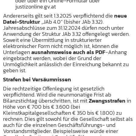
oder über ein Online-Formular über
justizonline.gv.at
Andererseits gilt seit 1.3.2025 verpflichtend die
neue
Datei-Struktur
„JAb 4.0“ (bisher JAb 3.32).
Jahresabschlüsse zum 31.12.2024 dürfen noch unter
Anwendung der Struktur JAb 3.32 offengelegt werden.
Soweit eine Übermittlung in strukturierter
elektronischer Form nicht möglich ist, können die
Unterlagen
ausnahmsweise auch als PDF
-Anhang
eingebracht werden, wobei der Grund der
Unmöglichkeit anlässlich der Einreichung bekannt zu
geben ist.
Strafen bei Versäumnissen
Die rechtzeitige Offenlegung ist gesetzlich
verpflichtend. Wird die neunmonatige Frist ab
Bilanzstichtag überschritten, ist mit
Zwangsstrafen
in
Höhe von € 700 bis € 3.600 (bei
Kleinstkapitalgesellschaften € 350 bis € 1.800) zu
rechnen. Dies gilt sowohl für die Gesellschaft selbst als
auch für die einzelnen Geschäftsführungs- und
Vorstandsmitglieder. Beispielsweise würde einer